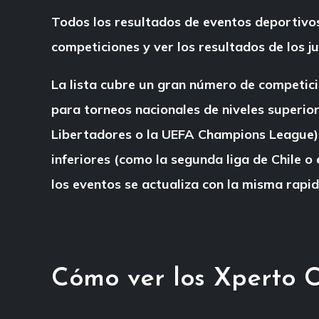
Todos los resultados de eventos deportivos 
competiciones y ver los resultados de los ju
La lista cubre un gran número de competici
para torneos nacionales de niveles superio
Libertadores o la UEFA Champions League), s
inferiores (como la segunda liga de Chile 
los eventos se actualiza con la misma rapid
Cómo ver los Xperto C