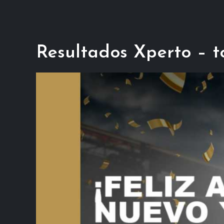
Resultados Xperto – t