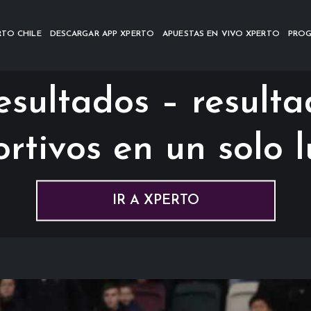
RTO CHILE
DESCARGAR APP XPERTO
APUESTAS EN VIVO XPERTO
PROG
rto-chile.info
esultados – result
rtivos en un solo 
IR A XPERTO