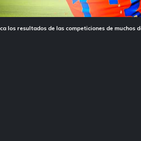
ica los resultados de las competiciones de muchos d