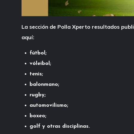
La sección de Polla Xperto resultados publ
aquí:
fútbol;
vóleibol;
tenis;
balonmano;
rugby;
automovilismo;
boxeo;
golf y otras disciplinas.