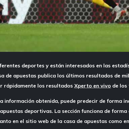
ferentes deportes y están interesados en las estadí
sa de apuestas publica los últimos resultados de mi
ver rápidamente los resultados
Xperto en vivo
de los 
la información obtenida, puede predecir de forma in
 apuestas deportivas. La sección funciona de forma 
anto en el sitio web de la casa de apuestas como en