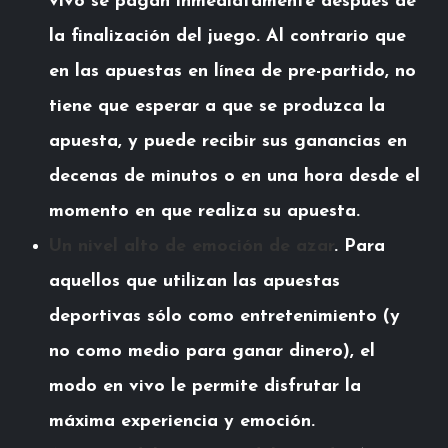
vivo se pagan inmediatamente después de
la finalización del juego. Al contrario que
en las apuestas en línea de pre-partido, no
tiene que esperar a que se produzca la
apuesta, y puede recibir sus ganancias en
decenas de minutos o en una hora desde el
momento en que realiza su apuesta.
Un nivel alto de emoción de azar
. Para
aquellos que utilizan las apuestas
deportivas sólo como entretenimiento (y
no como medio para ganar dinero), el
modo en vivo le permite disfrutar la
máxima experiencia y emoción.