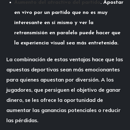
Aumento del atractivo del partido
. Apostar
en vivo por un partido que no es muy
interesante en sí mismo y ver la
retransmisión en paralelo puede hacer que
la experiencia visual sea más entretenida.
La combinación de estas ventajas hace que las
apuestas deportivas sean más emocionantes
para quienes apuestan por diversión. A los
jugadores, que persiguen el objetivo de ganar
dinero, se les ofrece la oportunidad de
aumentar las ganancias potenciales o reducir
las pérdidas.