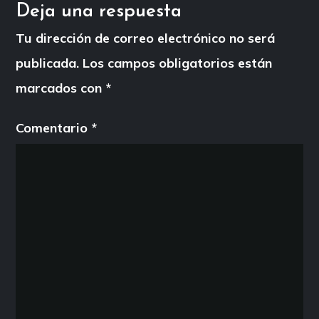
Deja una respuesta
Tu dirección de correo electrónico no será
publicada.
Los campos obligatorios están
marcados con
*
Comentario
*