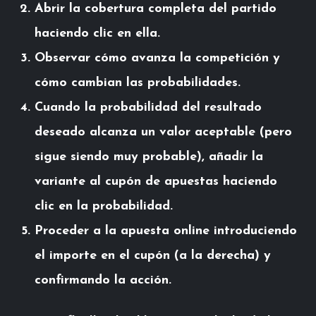
Abrir la cobertura completa del partido
haciendo clic en ella.
Observar cómo avanza la competición y
cómo cambian las probabilidades.
Cuando la probabilidad del resultado
deseado alcanza un valor aceptable (pero
sigue siendo muy probable), añadir la
variante al cupón de apuestas haciendo
clic en la probabilidad.
Proceder a la apuesta online introduciendo
el importe en el cupón (a la derecha) y
confirmando la acción.