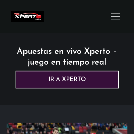
Skip
to
xperto-chile.info
content
Apuestas en vivo Xperto –
juego en tiempo real
IR A XPERTO